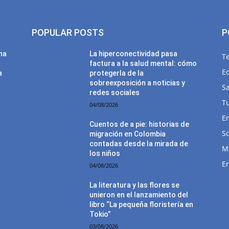
POPULAR POSTS
P
una
La hiperconectividad pasa
T
factura a la salud mental: cómo
E
a
protegerla de la
sobreexposición a noticias y
Sa
redes sociales
T
04/08/2026
E
Cuentos de a pie: historias de
So
migración en Colombia
contadas desde la mirada de
M
los niños
E
04/08/2026
La literatura y las flores se
unieron en el lanzamiento del
libro “La pequeña floristería en
Tokio”
03/08/2026