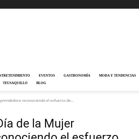
NTRETENIMIENTO
EVENTOS
GASTRONOMÍA
MODA Y TENDENCIAS
TEUSAQUILLO
BLOG
mprendedora reconociendo el esfuerzo de...
Día de la Mujer
onociendo el esfuerzo