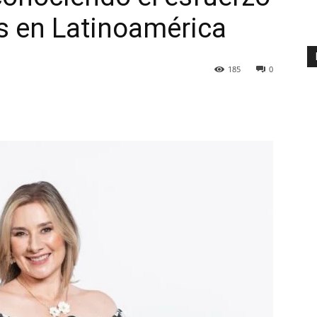
s en Latinoamérica
185
0