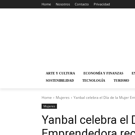
Home
Nosotros
Contacto
Privacidad
ARTE Y CULTURA
ECONOMÍA Y FINANZAS
E
SOSTENIBILIDAD
TECNOLOGÍA
TURISMO
Home
Mujeres
Yanbal celebra el Día de la Mujer E
Mujeres
Yanbal celebra el 
Emprendedora rec