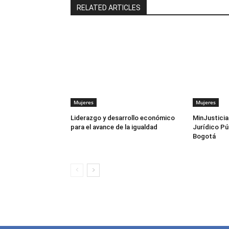
RELATED ARTICLES
Mujeres
Mujeres
Liderazgo y desarrollo económico
MinJusticia 
para el avance de la igualdad
Jurídico Pú
Bogotá