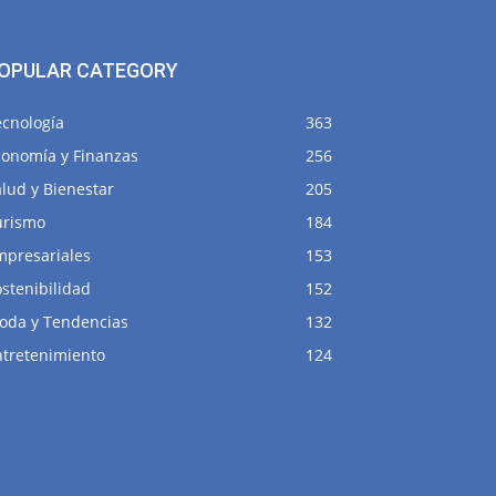
OPULAR CATEGORY
ecnología
363
conomía y Finanzas
256
lud y Bienestar
205
urismo
184
mpresariales
153
stenibilidad
152
oda y Tendencias
132
ntretenimiento
124