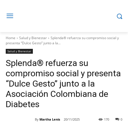
Home
Salud y Bienestar
Splenda® refuerza su compromiso social y
presenta “Dulce Gesto” junto a la...
Salud y Bienestar
Splenda® refuerza su
compromiso social y presenta
“Dulce Gesto” junto a la
Asociación Colombiana de
Diabetes
By
Martha Lenis
20/11/2025
170
0