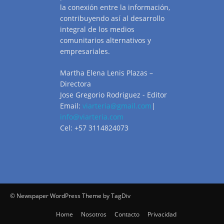
la conexión entre la información,
contribuyendo así al desarrollo
integral de los medios
comunitarios alternativos y
empresariales.
Martha Elena Lenis Plazas –
Directora
Jose Gregorio Rodriguez - Editor
Email:
viarteria@gmail.com
|
info@viarteria.com
Cel: +57 3114824073
© Newspaper WordPress Theme by TagDiv
Home
Nosotros
Contacto
Privacidad