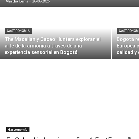
Martha Lenis
-
26/06/2026
GASTRONOMÍA
GASTRONOM
The Macallan y Cacao Hunters exploran el
Bogotá re
arte de la armonía a través de una
Europea co
experiencia sensorial en Bogotá
calidad y
Gastronomía