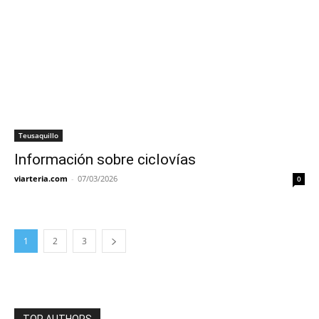
Teusaquillo
Información sobre ciclovías
viarteria.com
-
07/03/2026
0
1
2
3