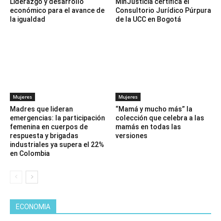
Liderazgo y desarrollo
MinJusticia certifica el
económico para el avance de
Consultorio Jurídico Púrpura
la igualdad
de la UCC en Bogotá
Mujeres
Mujeres
Madres que lideran
“Mamá y mucho más” la
emergencias: la participación
colección que celebra a las
femenina en cuerpos de
mamás en todas las
respuesta y brigadas
versiones
industriales ya supera el 22%
en Colombia
ECONOMIA