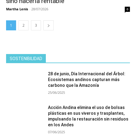
sino hacerla rentable
Martha Lenis
-
28/07/2026
0
1
2
3
SOSTENIBILIDAD
28 de junio, Día Internacional del Árbol:
Ecosistemas andinos capturan más
carbono que la Amazonía
25/06/2025
Acción Andina elimina el uso de bolsas
plásticas en sus viveros y trasplantes,
impulsando la restauración sin residuos
en los Andes
07/06/2025