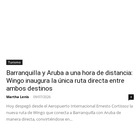
Turismo
Barranquilla y Aruba a una hora de distancia:
Wingo inaugura la única ruta directa entre
ambos destinos
Martha Lenis
-
09/07/2026
0
Hoy despegó desde el Aeropuerto Internacional Ernesto Cortissoz la
nueva ruta de Wingo que conecta a Barranquilla con Aruba de
manera directa, convirtiéndose en...