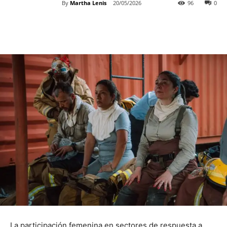
By
Martha Lenis
20/05/2026
96
0
La participación femenina en sectores de respuesta a