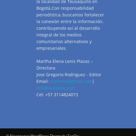
la localidad de Teusaquillo en
Bogotá.Con responsabilidad
periodística, buscamos fortalecer
la conexión entre la información,
contribuyendo así al desarrollo
integral de los medios
comunitarios alternativos y
empresariales.
Martha Elena Lenis Plazas –
Directora
Jose Gregorio Rodriguez - Editor
Email:
viarteria@gmail.com
|
info@viarteria.com
Cel: +57 3114824073
© Newspaper WordPress Theme by TagDiv