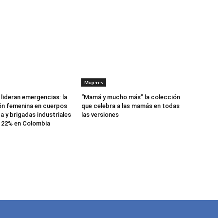
Mujeres
lideran emergencias: la
“Mamá y mucho más” la colección
ón femenina en cuerpos
que celebra a las mamás en todas
a y brigadas industriales
las versiones
l 22% en Colombia