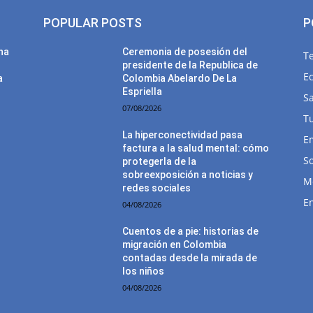
POPULAR POSTS
P
una
Ceremonia de posesión del
T
presidente de la Republica de
E
a
Colombia Abelardo De La
Espriella
Sa
07/08/2026
T
La hiperconectividad pasa
E
factura a la salud mental: cómo
So
protegerla de la
sobreexposición a noticias y
M
redes sociales
E
04/08/2026
Cuentos de a pie: historias de
migración en Colombia
contadas desde la mirada de
los niños
04/08/2026