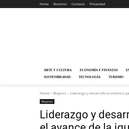
Home
Nosotros
Contacto
Privacidad
ARTE Y CULTURA
ECONOMÍA Y FINANZAS
E
SOSTENIBILIDAD
TECNOLOGÍA
TURISMO
Home
Mujeres
Liderazgo y desarrollo económico pa
Mujeres
Liderazgo y desar
el avance de la ig