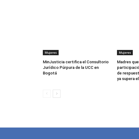
Mujeres
Mujeres
MinJusticia certifica el Consultorio
Madres que 
Jurídico Púrpura de la UCC en
participaci
Bogotá
de respuest
ya supera e