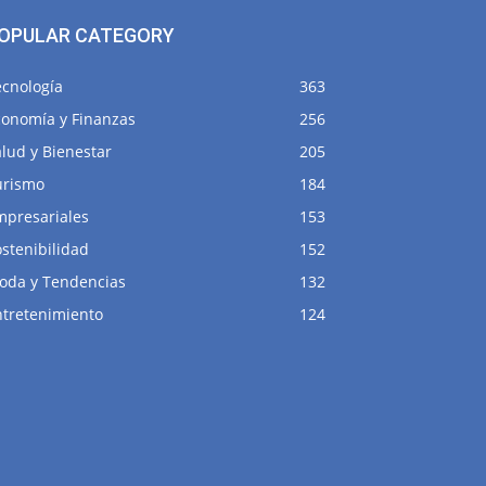
OPULAR CATEGORY
ecnología
363
conomía y Finanzas
256
lud y Bienestar
205
urismo
184
mpresariales
153
stenibilidad
152
oda y Tendencias
132
ntretenimiento
124