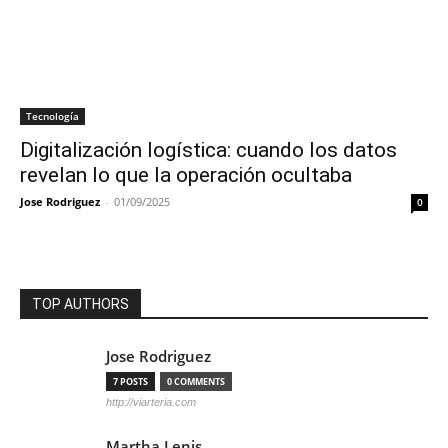
Tecnología
Digitalización logística: cuando los datos
revelan lo que la operación ocultaba
Jose Rodriguez
-
01/09/2025
0
TOP AUTHORS
Jose Rodriguez
7 POSTS
0 COMMENTS
http://viarteria.com
Martha Lenis