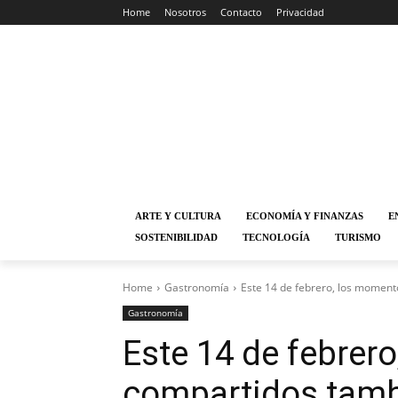
Home
Nosotros
Contacto
Privacidad
ARTE Y CULTURA
ECONOMÍA Y FINANZAS
E
SOSTENIBILIDAD
TECNOLOGÍA
TURISMO
Home
Gastronomía
Este 14 de febrero, los moment
Gastronomía
Este 14 de febrer
compartidos tamb