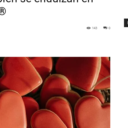
a®
143
0