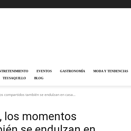
NTRETENIMIENTO
EVENTOS
GASTRONOMÍA
MODA Y TENDENCIAS
TEUSAQUILLO
BLOG
os compartidos también se endulzan en casa...
o, los momentos
ién se endulzan en