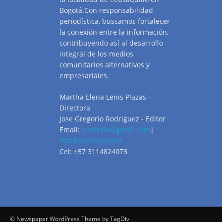
Bogotá.Con responsabilidad
periodística, buscamos fortalecer
la conexión entre la información,
contribuyendo así al desarrollo
integral de los medios
comunitarios alternativos y
empresariales.
Martha Elena Lenis Plazas –
Directora
Jose Gregorio Rodriguez - Editor
Email:
viarteria@gmail.com
|
info@viarteria.com
Cel: +57 3114824073
© Newspaper WordPress Theme by TagDiv