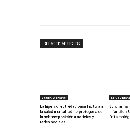
RELATED ARTICLES
Salud y Bienestar
Salud y Biene
La hiperconectividad pasa factura a
Eurofarma i
la salud mental: cómo protegerla de
infantil en
la sobreexposición a noticias y
Oftalmológi
redes sociales