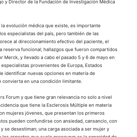
 y Director de la Fundación de Investigación Médica
la evolución médica que existe, es importante
os especialistas del país, pero también de las
rece al direccionamiento efectivo del paciente, el
la reserva funcional; hallazgos que fueron compartidos
 Merck, y llevado a cabo el pasado 5 y 6 de mayo en
 especialistas provenientes de Europa, Estados
de identificar nuevas opciones en materia de
e convierta en una condición limitante.
rs Forum y que tiene gran relevancia no solo a nivel
ncidencia que tiene la Esclerosis Múltiple en materia
son mujeres jóvenes, que presentan los primeros
estos pueden confundirse con ansiedad, cansancio, con
s y se desestiman; una carga asociada a ser mujer y
e los aspectos que suele preocupar es la capacidad de