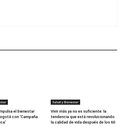
star
Salud y Bienestar
mpulsa el bienestar
Vivir más ya no es suficiente: la
 Bogotá con ‘Campaña
tendencia que está revolucionando
ca’
la calidad de vida después de los 60