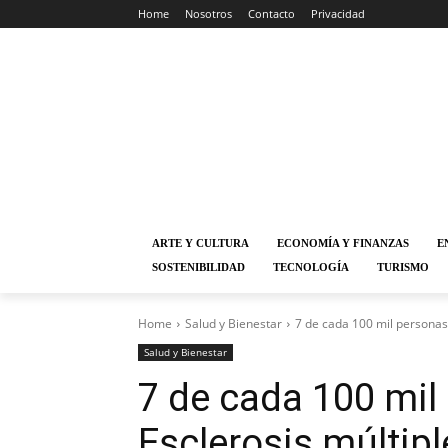
Home
Nosotros
Contacto
Privacidad
ARTE Y CULTURA
ECONOMÍA Y FINANZAS
E
SOSTENIBILIDAD
TECNOLOGÍA
TURISMO
Home
Salud y Bienestar
7 de cada 100 mil personas
Salud y Bienestar
7 de cada 100 mil
Esclerosis múltip