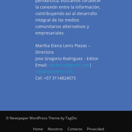
periodística, buscamos fortalecer
la conexión entre la información,
contribuyendo así al desarrollo
integral de los medios
comunitarios alternativos y
empresariales.
Martha Elena Lenis Plazas –
Directora
Jose Gregorio Rodriguez - Editor
Email:
viarteria@gmail.com
|
info@viarteria.com
Cel: +57 3114824073
© Newspaper WordPress Theme by TagDiv
Home
Nosotros
Contacto
Privacidad