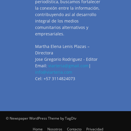
periodística, buscamos fortalecer
la conexión entre la información,
contribuyendo así al desarrollo
integral de los medios
comunitarios alternativos y
empresariales.
Martha Elena Lenis Plazas –
Directora
Jose Gregorio Rodriguez - Editor
Email:
viarteria@gmail.com
|
info@viarteria.com
Cel: +57 3114824073
© Newspaper WordPress Theme by TagDiv
Home
Nosotros
Contacto
Privacidad