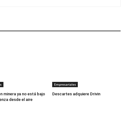
s
Empresariales
ón minera ya no está bajo
Descartes adquiere Drivin
enza desde el aire