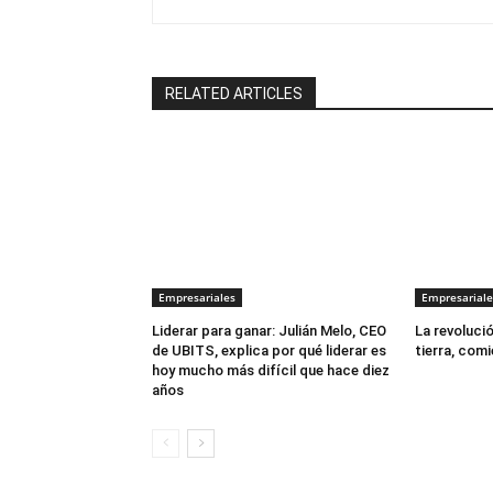
RELATED ARTICLES
Empresariales
Empresariale
Liderar para ganar: Julián Melo, CEO
La revoluci
de UBITS, explica por qué liderar es
tierra, comi
hoy mucho más difícil que hace diez
años