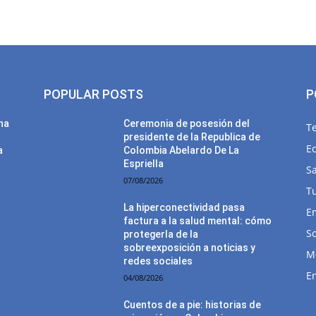
POPULAR POSTS
P
una
Ceremonia de posesión del
T
presidente de la Republica de
E
a
Colombia Abelardo De La
Espriella
Sa
07/08/2026
T
La hiperconectividad pasa
E
factura a la salud mental: cómo
So
protegerla de la
sobreexposición a noticias y
M
redes sociales
E
04/08/2026
Cuentos de a pie: historias de