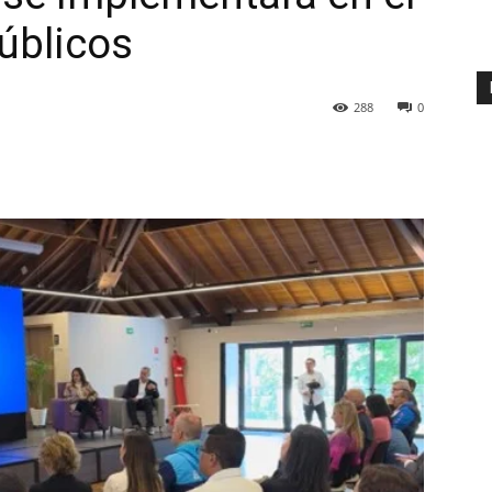
úblicos
288
0