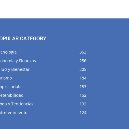
OPULAR CATEGORY
ecnología
363
conomía y Finanzas
256
lud y Bienestar
205
urismo
184
mpresariales
153
stenibilidad
152
oda y Tendencias
132
ntretenimiento
124