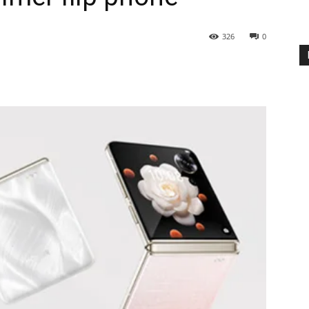
326
0