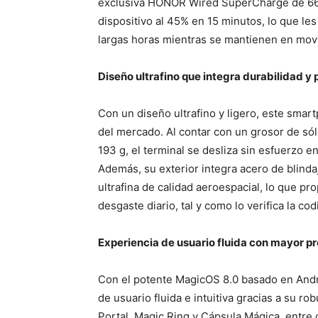
exclusiva HONOR Wired SuperCharge de 66W
dispositivo al 45% en 15 minutos, lo que les
largas horas mientras se mantienen en mov
Diseño ultrafino que integra durabilidad y
Con un diseño ultrafino y ligero, este sma
del mercado. Al contar con un grosor de só
193 g, el terminal se desliza sin esfuerzo e
Además, su exterior integra acero de blin
ultrafina de calidad aeroespacial, lo que p
desgaste diario, tal y como lo verifica la co
Experiencia de usuario fluida con mayor p
Con el potente MagicOS 8.0 basado en Andr
de usuario fluida e intuitiva gracias a su r
Portal, Magic Ring y Cápsula Mágica, entre o