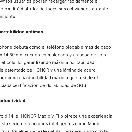
 los usuarios podrán recargar rápidamente el
 permitirá disfrutar de todas sus actividades durante
imiento.
 portabilidad óptimas
rtphone debuta como el teléfono plegable más delgado
lo 14.89 mm cuando está plegado y un peso de sólo
n el bolsillo, garantizando máxima portabilidad.
daje patentado de HONOR y una lámina de acero
roporciona una durabilidad máxima que resiste el
diciada certificación de durabilidad de SGS.
roductividad
oid 14, el HONOR Magic V Flip ofrece una experiencia
obusta serie de funciones inteligentes como Magic
tros. Igualmente, este celular llega equipado con la