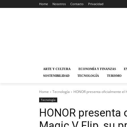
Home
Nosotros
Contacto
Privacidad
ARTE Y CULTURA
ECONOMÍA Y FINANZAS
E
SOSTENIBILIDAD
TECNOLOGÍA
TURISMO
Home
Tecnología
HONOR presenta oficialmente el H
Tecnología
HONOR presenta o
Magic V Flip, su p