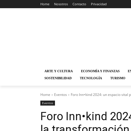
Home
Nosotros
Contacto
Privacidad
ARTE Y CULTURA
ECONOMÍA Y FINANZAS
E
SOSTENIBILIDAD
TECNOLOGÍA
TURISMO
Home
Eventos
Foro Inn•kind 2024: un espacio vital 
Eventos
Foro Inn•kind 2024
la transformación