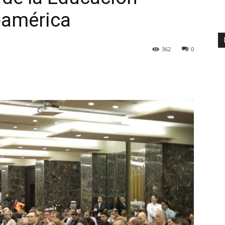
oamérica
362
0