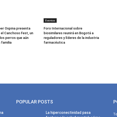
Eventos
er Ospina presenta
Foro Internacional sobre
 el Canchoso Fest, un
biosimilares reunirá en Bogotá a
los perros que aún
reguladores y líderes de la industria
 familia
farmacéutica
POPULAR POSTS
P
una
La hiperconectividad pasa
T