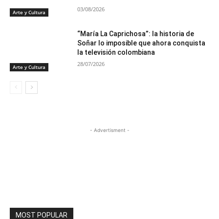
03/08/2026
Arte y Cultura
“María La Caprichosa”: la historia de
Soñar lo imposible que ahora conquista
la televisión colombiana
28/07/2026
Arte y Cultura
- Advertisment -
MOST POPULAR