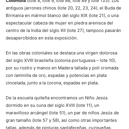
Colombia
(lote 8, lote 9, lote 88, lote 89 y lote 133). Los
antiguos jarrones chinos (lote 20, 22, 23, 24), el Buda de
Birmania en mármol blanco del siglo XIX (lote 21), o una
espectacular cabeza de mujer en piedra arenisca del
centro de la India del siglo XII (lote 27), tampoco pasarán
desapercibidos en esta exposición.
En las obras coloniales se destaca una virgen dolorosa
del siglo XVIII brasileña (colonia portuguesa – lote 10),
por su rostro y manos en Madera tallada y poli cromada
con laminilla de oro, espadas y potencias en plata
cincelada, junto a la corona, espadas en plata.
De la escuela quiteña encontramos un Niño Jesús
dormido en su cuna del siglo XVIII (lote 11), un
maravilloso arcángel (lote 51), un par de niños Jesús de
gran tamaño (lote 57 y 58), así como otras importantes
tallas, además de pinturas santafereñas, cuzqueñas,