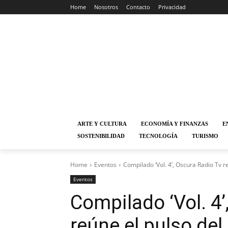
Home
Nosotros
Contacto
Privacidad
ARTE Y CULTURA
ECONOMÍA Y FINANZAS
E
SOSTENIBILIDAD
TECNOLOGÍA
TURISMO
Home
Eventos
Compilado ‘Vol. 4’, Oscura Radio Tv re
Eventos
Compilado ‘Vol. 4’
reúne el pulso del 