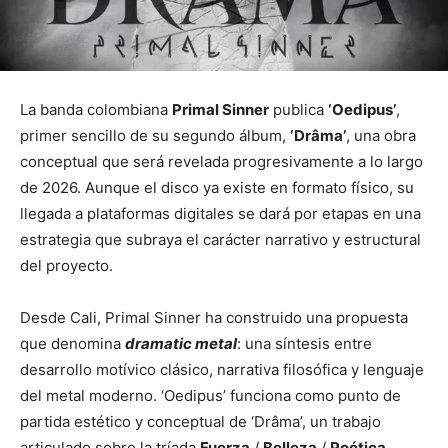
La banda colombiana
Primal Sinner
publica
‘Oedipus’
,
primer sencillo de su segundo álbum,
‘Drâma’
, una obra
conceptual que será revelada progresivamente a lo largo
de 2026. Aunque el disco ya existe en formato físico, su
llegada a plataformas digitales se dará por etapas en una
estrategia que subraya el carácter narrativo y estructural
del proyecto.
Desde Cali, Primal Sinner ha construido una propuesta
que denomina
dramatic metal
: una síntesis entre
desarrollo motívico clásico, narrativa filosófica y lenguaje
del metal moderno. ‘Oedipus’ funciona como punto de
partida estético y conceptual de ‘Drâma’, un trabajo
articulado sobre la tríada
Fuerza
/
Belleza
/
Poética
,