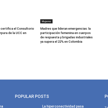
Mujeres
certifica el Consultorio
Madres que lideran emergencias: la
rpura de la UCC en
participación femenina en cuerpos
de respuesta y brigadas industriales
ya supera el 22% en Colombia
POPULAR POSTS
P
una
La hiperconectividad pasa
T