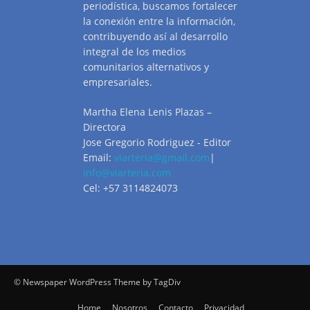
periodística, buscamos fortalecer
la conexión entre la información,
contribuyendo así al desarrollo
integral de los medios
comunitarios alternativos y
empresariales.
Martha Elena Lenis Plazas –
Directora
Jose Gregorio Rodriguez - Editor
Email:
viarteria@gmail.com
|
info@viarteria.com
Cel: +57 3114824073
© Newspaper WordPress Theme by TagDiv
Home
Nosotros
Contacto
Privacidad