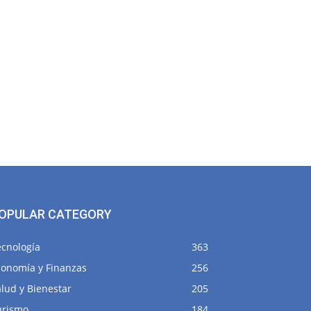
OPULAR CATEGORY
ecnología
363
conomía y Finanzas
256
lud y Bienestar
205
urismo
184