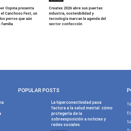
er Ospina presenta
Createx 2026 abre sus puertas:
 el Canchoso Fest, un
industria, sostenibilidad y
los perros que aún
tecnología marcan la agenda del
 familia
sector confección
POPULAR POSTS
P
una
La hiperconectividad pasa
T
factura a la salud mental: cómo
E
a
protegerla de la
sobreexposición a noticias y
Sa
redes sociales
T