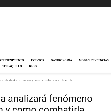
NTRETENIMIENTO
EVENTOS
GASTRONOMÍA
MODA Y TENDENCIAS
TEUSAQUILLO
BLOG
 de desinformación y como combatirla en Foro de...
 analizará fenómeno
n y como combatirla