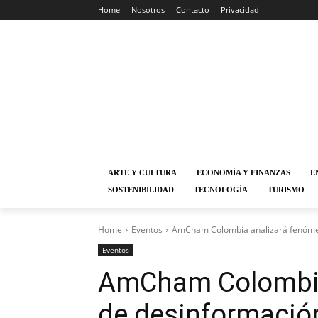
Home
Nosotros
Contacto
Privacidad
ARTE Y CULTURA
ECONOMÍA Y FINANZAS
E
SOSTENIBILIDAD
TECNOLOGÍA
TURISMO
Home
Eventos
AmCham Colombia analizará fenómeno
Eventos
AmCham Colombia
de desinformació