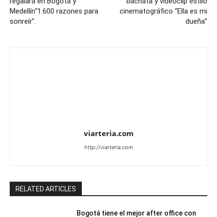
regalará en Bogotá y
bachata y videoclip estilo
Medellín“1.600 razones para
cinematográfico “Ella es mi
sonreír”.
dueña”
viarteria.com
http://viarteria.com
RELATED ARTICLES
Bogotá tiene el mejor after office con