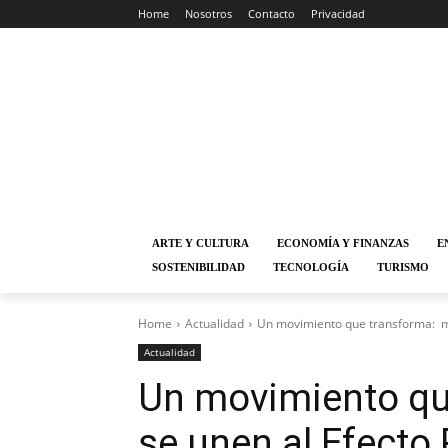
Home
Nosotros
Contacto
Privacidad
ARTE Y CULTURA
ECONOMÍA Y FINANZAS
E
SOSTENIBILIDAD
TECNOLOGÍA
TURISMO
Home
Actualidad
Un movimiento que transforma: mar
Actualidad
Un movimiento qu
se unen al Efecto 