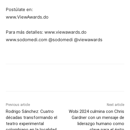
Postúlate en:
www.ViewAwards.do
Para más detalles: www.viewawards.do
www.sodomedi.com @sodomedi @viewawards
Previous article
Next article
Rodrigo Sánchez: Cuatro
Wobi 2024 culmina con Chris
décadas transformando el
Gardner con un mensaje de
teatro experimental
liderazgo humano como
colombiano en la localidad
clave para el éxito