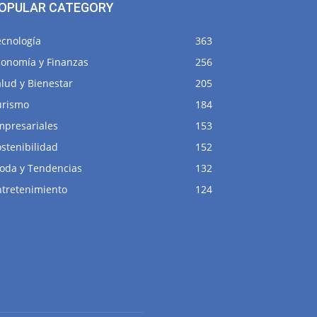
OPULAR CATEGORY
ecnología
363
conomía y Finanzas
256
lud y Bienestar
205
urismo
184
mpresariales
153
stenibilidad
152
oda y Tendencias
132
ntretenimiento
124