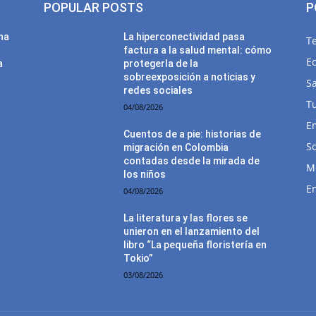
POPULAR POSTS
P
una
La hiperconectividad pasa
T
factura a la salud mental: cómo
E
a
protegerla de la
sobreexposición a noticias y
Sa
redes sociales
T
04/08/2026
E
Cuentos de a pie: historias de
So
migración en Colombia
contadas desde la mirada de
M
los niños
E
04/08/2026
La literatura y las flores se
unieron en el lanzamiento del
libro “La pequeña floristería en
Tokio”
03/08/2026