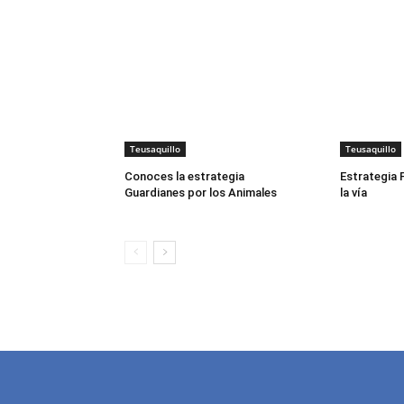
Teusaquillo
Teusaquillo
Conoces la estrategia
Estrategia P
Guardianes por los Animales
la vía