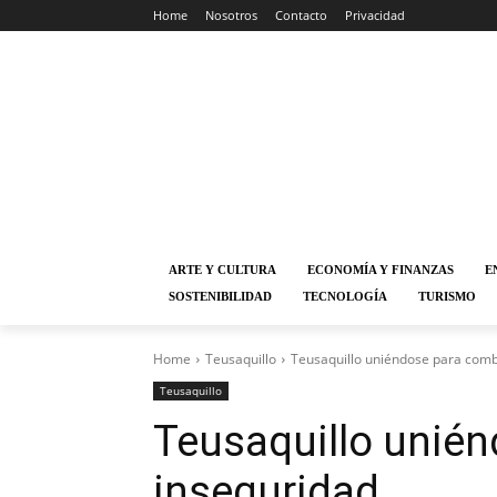
Home
Nosotros
Contacto
Privacidad
ARTE Y CULTURA
ECONOMÍA Y FINANZAS
E
SOSTENIBILIDAD
TECNOLOGÍA
TURISMO
Home
Teusaquillo
Teusaquillo uniéndose para comba
Teusaquillo
Teusaquillo unién
inseguridad