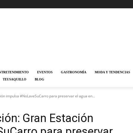
NTRETENIMIENTO
EVENTOS
GASTRONOMÍA
MODA Y TENDENCIAS
TEUSAQUILLO
BLOG
ción impulsa #NoLaveSuCarro para preservar el agua en...
ción: Gran Estación
uCarro para preservar