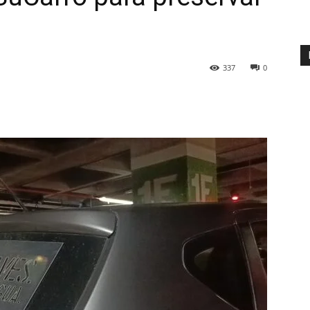
337
0