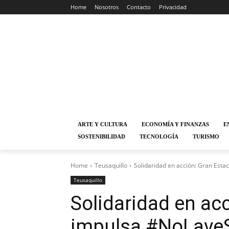
Home
Nosotros
Contacto
Privacidad
ARTE Y CULTURA
ECONOMÍA Y FINANZAS
E
SOSTENIBILIDAD
TECNOLOGÍA
TURISMO
Home
Teusaquillo
Solidaridad en acción: Gran Esta
Teusaquillo
Solidaridad en ac
impulsa #NoLaveS