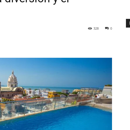
328
0