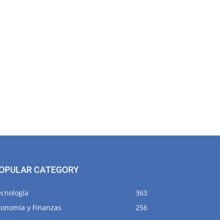
OPULAR CATEGORY
ecnología
363
conomía y Finanzas
256