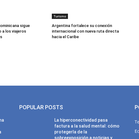
Turismo
ominicana sigue
Argentina fortalece su conexión
a los viajeros
internacional con nueva ruta directa
s
hacia el Caribe
POPULAR POSTS
P
una
La hiperconectividad pasa
T
factura a la salud mental: cómo
E
a
protegerla de la
sobreexposición a noticias y