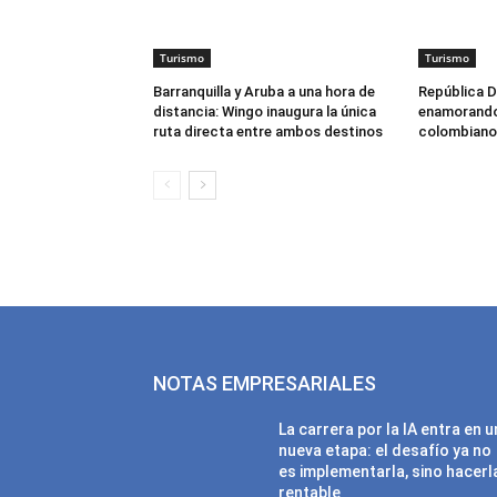
Turismo
Turismo
Barranquilla y Aruba a una hora de
República D
distancia: Wingo inaugura la única
enamorando 
ruta directa entre ambos destinos
colombiano
NOTAS EMPRESARIALES
La carrera por la IA entra en 
nueva etapa: el desafío ya no
es implementarla, sino hacerl
rentable