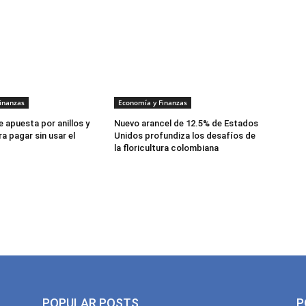
inanzas
Economía y Finanzas
 apuesta por anillos y
Nuevo arancel de 12.5% de Estados
a pagar sin usar el
Unidos profundiza los desafíos de
la floricultura colombiana
POPULAR POSTS
P