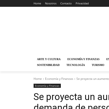
Home
Nosotros
Contacto
Privacidad
ARTE Y CULTURA
ECONOMÍA Y FINANZAS
E
SOSTENIBILIDAD
TECNOLOGÍA
TURISMO
Home
Economía y Finanzas
Se proyecta un aumento
Economía y Finanzas
Se proyecta un au
demanda de perso