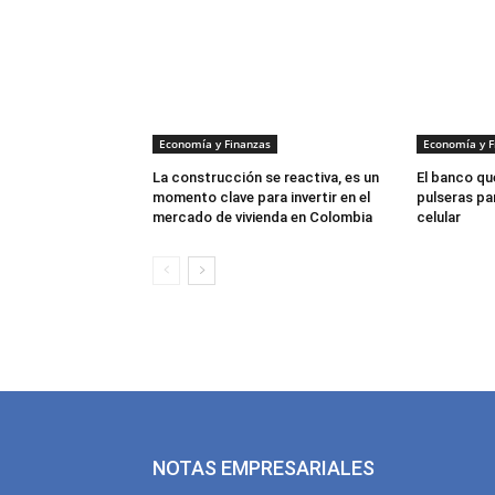
Economía y Finanzas
Economía y F
La construcción se reactiva, es un
El banco que
momento clave para invertir en el
pulseras par
mercado de vivienda en Colombia
celular
NOTAS EMPRESARIALES