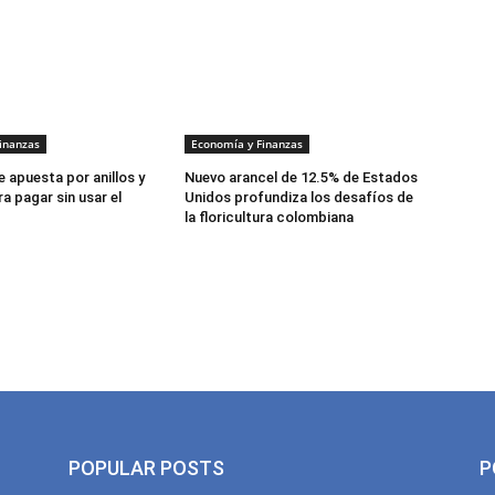
inanzas
Economía y Finanzas
 apuesta por anillos y
Nuevo arancel de 12.5% de Estados
a pagar sin usar el
Unidos profundiza los desafíos de
la floricultura colombiana
POPULAR POSTS
P