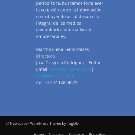
periodística, buscamos fortalecer
la conexión entre la información,
contribuyendo así al desarrollo
integral de los medios
comunitarios alternativos y
empresariales.
Martha Elena Lenis Plazas –
Directora
Jose Gregorio Rodriguez - Editor
Email:
viarteria@gmail.com
|
info@viarteria.com
Cel: +57 3114824073
© Newspaper WordPress Theme by TagDiv
Home
Nosotros
Contacto
Privacidad