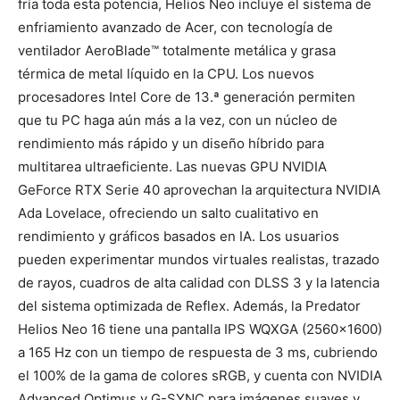
fría toda esta potencia, Helios Neo incluye el sistema de
enfriamiento avanzado de Acer, con tecnología de
ventilador AeroBlade™ totalmente metálica y grasa
térmica de metal líquido en la CPU. Los nuevos
procesadores Intel Core de 13.ª generación permiten
que tu PC haga aún más a la vez, con un núcleo de
rendimiento más rápido y un diseño híbrido para
multitarea ultraeficiente. Las nuevas GPU NVIDIA
GeForce RTX Serie 40 aprovechan la arquitectura NVIDIA
Ada Lovelace, ofreciendo un salto cualitativo en
rendimiento y gráficos basados en IA. Los usuarios
pueden experimentar mundos virtuales realistas, trazado
de rayos, cuadros de alta calidad con DLSS 3 y la latencia
del sistema optimizada de Reflex. Además, la Predator
Helios Neo 16 tiene una pantalla IPS WQXGA (2560×1600)
a 165 Hz con un tiempo de respuesta de 3 ms, cubriendo
el 100% de la gama de colores sRGB, y cuenta con NVIDIA
Advanced Optimus y G-SYNC para imágenes suaves y