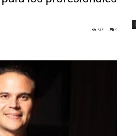
313
0