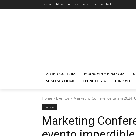
Home
Nosotros
Contacto
Privacidad
ARTE Y CULTURA
ECONOMÍA Y FINANZAS
E
SOSTENIBILIDAD
TECNOLOGÍA
TURISMO
Home
Eventos
Marketing Conference Latam 2024: Un
Eventos
Marketing Confer
evento imperdible