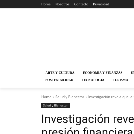
Home
Nosotros
Contacto
Privacidad
ARTE Y CULTURA
ECONOMÍA Y FINANZAS
E
SOSTENIBILIDAD
TECNOLOGÍA
TURISMO
Home
Salud y Bienestar
Investigación revela que la s
Salud y Bienestar
Investigación reve
presión financiera