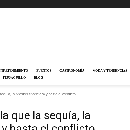
NTRETENIMIENTO
EVENTOS
GASTRONOMÍA
MODA Y TENDENCIAS
TEUSAQUILLO
BLOG
equía, la presión financiera y hasta el conflicto...
la que la sequía, la
 y hasta el conflicto