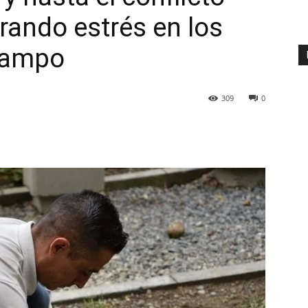
ando estrés en los
 campo
309
0