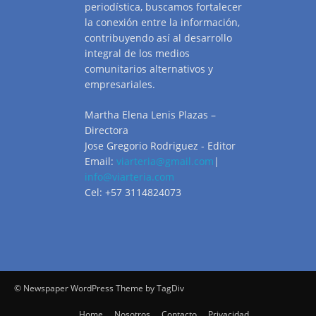
periodística, buscamos fortalecer
la conexión entre la información,
contribuyendo así al desarrollo
integral de los medios
comunitarios alternativos y
empresariales.
Martha Elena Lenis Plazas –
Directora
Jose Gregorio Rodriguez - Editor
Email:
viarteria@gmail.com
|
info@viarteria.com
Cel: +57 3114824073
© Newspaper WordPress Theme by TagDiv
Home
Nosotros
Contacto
Privacidad