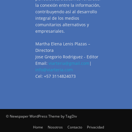
la conexión entre la información,
contribuyendo así al desarrollo
integral de los medios
comunitarios alternativos y
empresariales.
Martha Elena Lenis Plazas –
Directora
Jose Gregorio Rodriguez - Editor
Email:
viarteria@gmail.com
|
info@viarteria.com
Cel: +57 3114824073
© Newspaper WordPress Theme by TagDiv
Home
Nosotros
Contacto
Privacidad