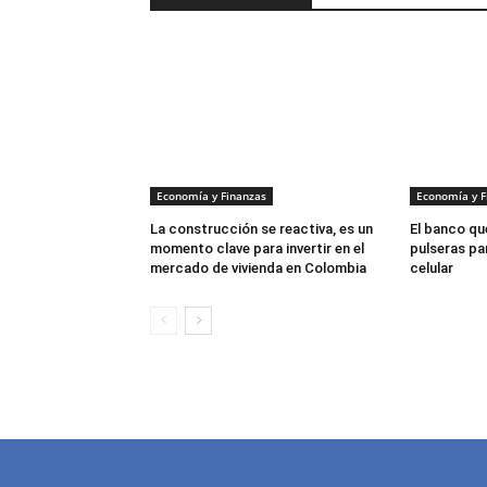
Economía y Finanzas
Economía y F
La construcción se reactiva, es un
El banco que
momento clave para invertir en el
pulseras par
mercado de vivienda en Colombia
celular