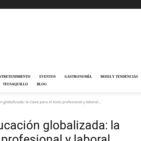
NTRETENIMIENTO
EVENTOS
GASTRONOMÍA
MODA Y TENDENCIAS
TEUSAQUILLO
BLOG
globalizada: la clave para el éxito profesional y laboral...
ucación globalizada: la
 profesional y laboral