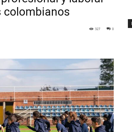
s colombianos
327
0