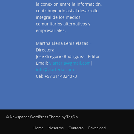
la conexión entre la información,
contribuyendo así al desarrollo
integral de los medios
comunitarios alternativos y
empresariales.
Martha Elena Lenis Plazas –
Directora
Jose Gregorio Rodriguez - Editor
Email:
viarteria@gmail.com
|
info@viarteria.com
Cel: +57 3114824073
© Newspaper WordPress Theme by TagDiv
Home
Nosotros
Contacto
Privacidad