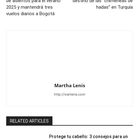
de asientos para el verano
destino de las “chimeneas de
2025 y mantendrá tres
hadas” en Turquía
vuelos diarios a Bogotá
Martha Lenis
http://viarteria.com
RELATED ARTICLES
Protege tu cabello: 3 consejos para un