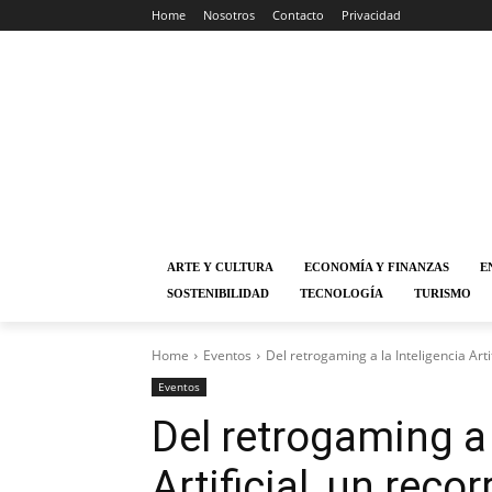
Home
Nosotros
Contacto
Privacidad
ARTE Y CULTURA
ECONOMÍA Y FINANZAS
E
SOSTENIBILIDAD
TECNOLOGÍA
TURISMO
Home
Eventos
Del retrogaming a la Inteligencia Artif
Eventos
Del retrogaming a 
Artificial, un reco