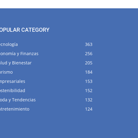
OPULAR CATEGORY
ecnología
363
conomía y Finanzas
256
lud y Bienestar
205
urismo
184
mpresariales
153
stenibilidad
152
oda y Tendencias
132
ntretenimiento
124