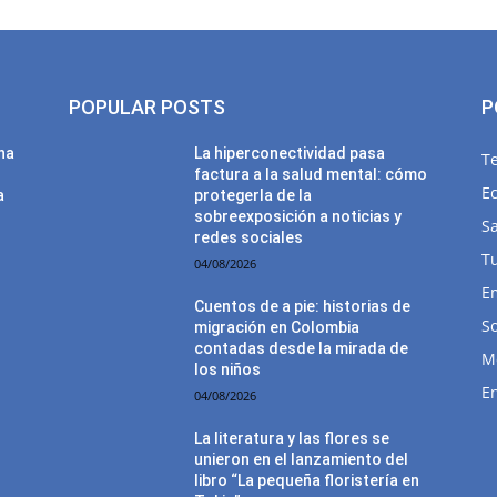
POPULAR POSTS
P
una
La hiperconectividad pasa
T
factura a la salud mental: cómo
E
a
protegerla de la
sobreexposición a noticias y
Sa
redes sociales
T
04/08/2026
E
Cuentos de a pie: historias de
So
migración en Colombia
contadas desde la mirada de
M
los niños
E
04/08/2026
La literatura y las flores se
unieron en el lanzamiento del
libro “La pequeña floristería en