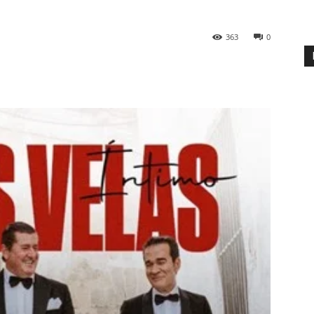
363
0