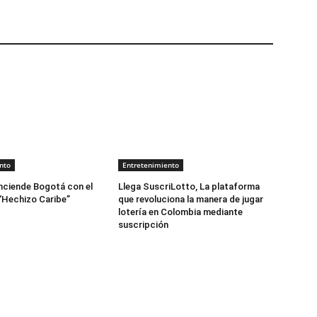
nto
Entretenimiento
nciende Bogotá con el
Llega SuscriLotto, La plataforma
“Hechizo Caribe”
que revoluciona la manera de jugar
lotería en Colombia mediante
suscripción