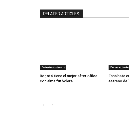
RELATED ARTICLES
Entretenimiento
Entretenimie
Bogotá tiene el mejor after office
Ensálsate e
con alma futbolera
estreno de 