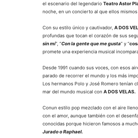
el escenario del legendario
Teatro Astor Pl
noche, en un concierto al que ellos mismo
Con su estilo único y cautivador,
A DOS VE
profundas que tocan el corazón de sus segu
sin mí
“, “
Con la gente que me gusta
” y “
cos
promete una experiencia musical incompara
Desde 1991 cuando sus voces, con esos aire
parado de recorrer el mundo y los más impo
Los hermanos Polo y José Romero tenían cla
mar del mundo musical con
A DOS VELAS.
Conun estilo pop mezclado con el aire lleno
con el amor, aunque también con el desenf
conocidas porque hicieron famosos a mucho
Jurado o Raphael.