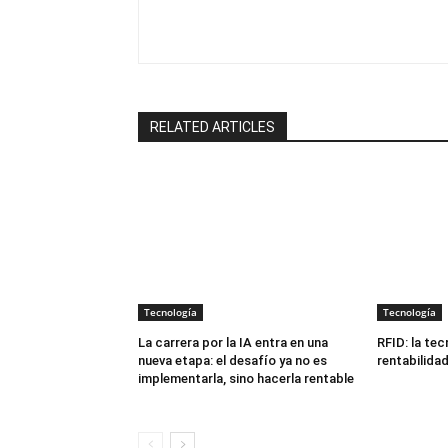
RELATED ARTICLES
Tecnología
Tecnología
La carrera por la IA entra en una
RFID: la tec
nueva etapa: el desafío ya no es
rentabilida
implementarla, sino hacerla rentable