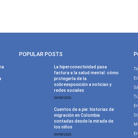
POPULAR POSTS
P
una
La hiperconectividad pasa
T
factura a la salud mental: cómo
E
a
protegerla de la
sobreexposición a noticias y
Sa
redes sociales
T
04/08/2026
E
Cuentos de a pie: historias de
So
migración en Colombia
contadas desde la mirada de
M
los niños
E
04/08/2026