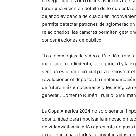
La seguridad es otro de los aspectos que s
tener una visión en detalle de lo que está 
dejando evidencia de cualquier inconvenient
permite detectar patrones de aglomeración y
relacionados, las cámaras permiten gestion
concentraciones de público.
“Las tecnologías de video e IA están trans
mejorar el rendimiento, la seguridad y la e
será un escenario crucial para demostrar el
revolucionar el deporte. La implementación
un futuro más emocionante y tecnológicame
general”. Comentó Rubén Trujillo, SMB ma
La Copa América 2024 no solo será un impo
oportunidad para impulsar la innovación te
de videovigilancia e IA representa un paso
experiencia para todos los involucrados, de