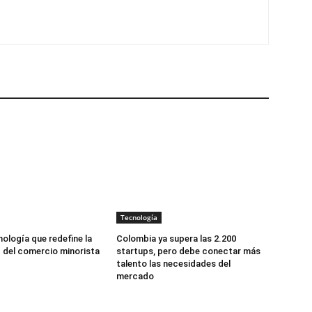
Tecnología
nología que redefine la
Colombia ya supera las 2.200
d del comercio minorista
startups, pero debe conectar más
talento las necesidades del
mercado