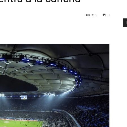
316
0