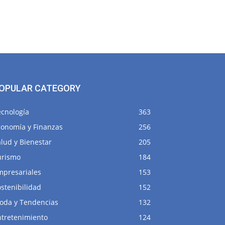
OPULAR CATEGORY
ecnología
363
conomía y Finanzas
256
lud y Bienestar
205
urismo
184
mpresariales
153
stenibilidad
152
oda y Tendencias
132
ntretenimiento
124