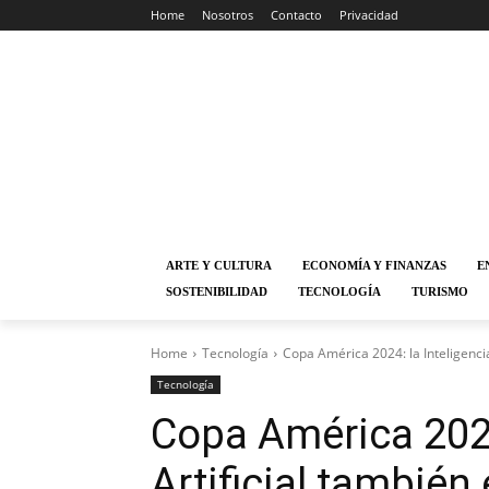
Home
Nosotros
Contacto
Privacidad
ARTE Y CULTURA
ECONOMÍA Y FINANZAS
E
SOSTENIBILIDAD
TECNOLOGÍA
TURISMO
Home
Tecnología
Copa América 2024: la Inteligencia
Tecnología
Copa América 2024
Artificial también