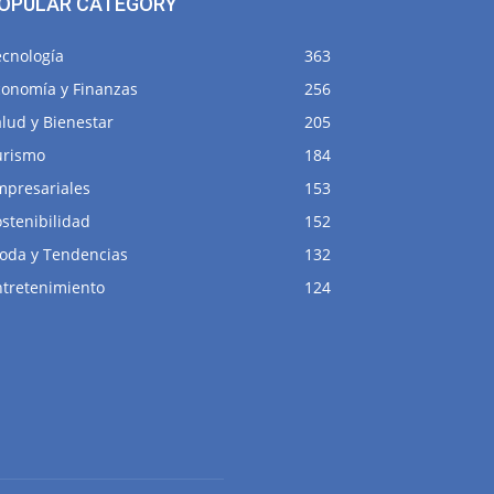
OPULAR CATEGORY
ecnología
363
conomía y Finanzas
256
lud y Bienestar
205
urismo
184
mpresariales
153
stenibilidad
152
oda y Tendencias
132
ntretenimiento
124