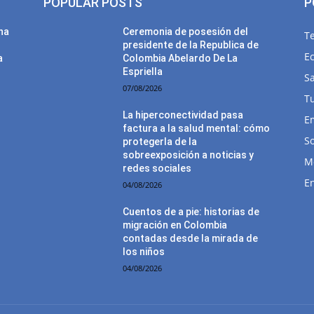
POPULAR POSTS
P
una
Ceremonia de posesión del
T
presidente de la Republica de
E
a
Colombia Abelardo De La
Espriella
Sa
07/08/2026
T
La hiperconectividad pasa
E
factura a la salud mental: cómo
So
protegerla de la
sobreexposición a noticias y
M
redes sociales
E
04/08/2026
Cuentos de a pie: historias de
migración en Colombia
contadas desde la mirada de
los niños
04/08/2026