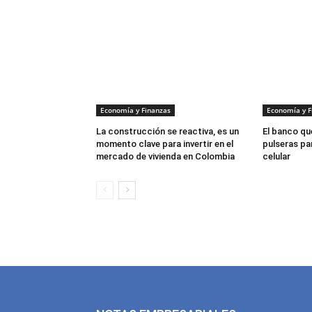
Economía y Finanzas
Economía y F
La construcción se reactiva, es un
El banco que
momento clave para invertir en el
pulseras par
mercado de vivienda en Colombia
celular