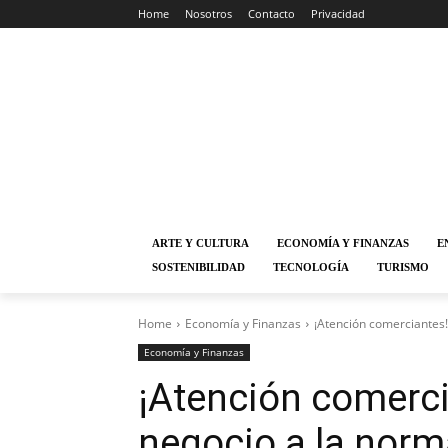
Home
Nosotros
Contacto
Privacidad
ARTE Y CULTURA
ECONOMÍA Y FINANZAS
E
SOSTENIBILIDAD
TECNOLOGÍA
TURISMO
Home
Economía y Finanzas
¡Atención comerciantes!
Economía y Finanzas
¡Atención comerci
negocio a la norm