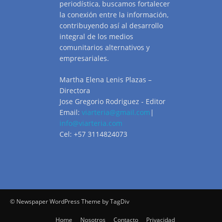
periodística, buscamos fortalecer
la conexión entre la información,
contribuyendo así al desarrollo
integral de los medios
comunitarios alternativos y
empresariales.
Martha Elena Lenis Plazas –
Directora
Jose Gregorio Rodriguez - Editor
Email:
viarteria@gmail.com
|
info@viarteria.com
Cel: +57 3114824073
© Newspaper WordPress Theme by TagDiv
Home
Nosotros
Contacto
Privacidad