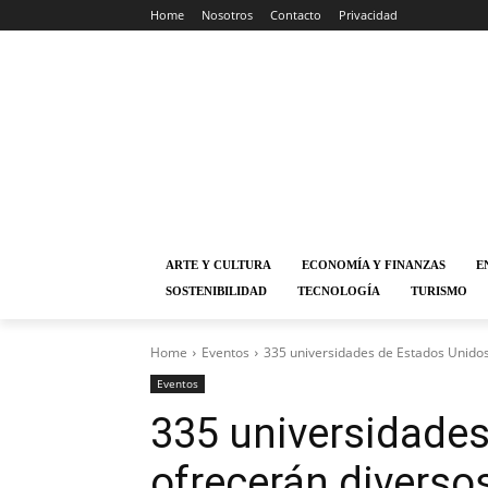
Home
Nosotros
Contacto
Privacidad
ARTE Y CULTURA
ECONOMÍA Y FINANZAS
E
SOSTENIBILIDAD
TECNOLOGÍA
TURISMO
Home
Eventos
335 universidades de Estados Unidos 
Eventos
335 universidade
ofrecerán diverso