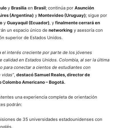
ulo
y
Brasilia
en
Brasil
; continúa por
Asunción
ires (Argentina)
y
Montevideo (Uruguay)
; sigue por
o
y
Guayaquil (Ecuador)
, y
finalmente cerrará en
arán un espacio único de
networking
y asesoría con
ón superior de Estados Unidos.
 el interés creciente por parte de los jóvenes
 calidad en Estados Unidos. Colombia, al ser la última
co para conectar a cientos de estudiantes con
 vidas”
,
destacó Samuel Reales, director de
o Colombo Americano – Bogotá.
sistentes una experiencia completa de orientación
tes podrán:
iones de 35 universidades estadounidenses con
nglés.