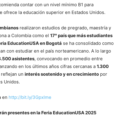
ecomienda contar con un nivel mínimo B1 para
e ofrece la educación superior en Estados Unidos.
ombianos
realizaron estudios de pregrado, maestría y
iona a Colombia como el
17° país que más estudiantes
eria EducationUSA en Bogotá
se ha consolidado como
n con estudiar en el país norteamericano. A lo largo
3.500 asistentes
, convocando en promedio entre
lcanzando en los últimos años cifras cercanas a
1.300
 reflejan un
interés sostenido y en crecimiento
por
s Unidos.
ia en
http://bit.ly/3Gpxlme
rán presentes en la Feria EducationUSA 2025