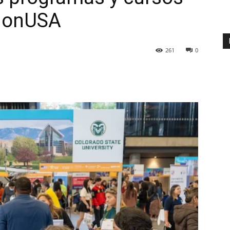
tionUSA
261
0