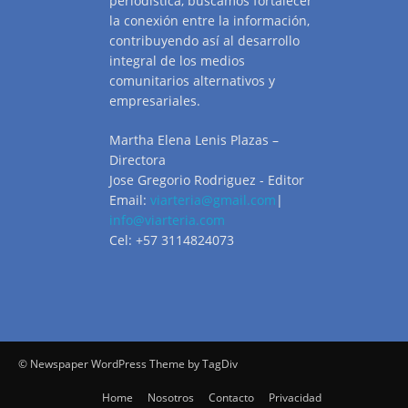
periodística, buscamos fortalecer
la conexión entre la información,
contribuyendo así al desarrollo
integral de los medios
comunitarios alternativos y
empresariales.
Martha Elena Lenis Plazas –
Directora
Jose Gregorio Rodriguez - Editor
Email:
viarteria@gmail.com
|
info@viarteria.com
Cel: +57 3114824073
© Newspaper WordPress Theme by TagDiv
Home
Nosotros
Contacto
Privacidad