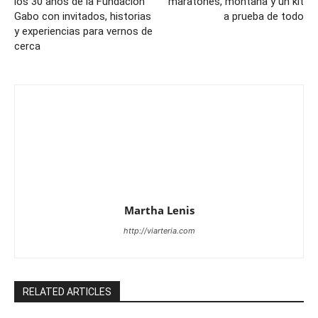
los 30 años de la Fundación
maratones, montaña y un kit
Gabo con invitados, historias
a prueba de todo
y experiencias para vernos de
cerca
Martha Lenis
http://viarteria.com
RELATED ARTICLES