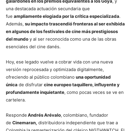
galardones en los premios equivalentes a los Goya
, y
una destacada actuación secundaria que
fue
ampliamente elogiada por la crítica especializada
.
Además,
su impacto trascendió fronteras al ser exhibida
en algunos de los festivales de cine más prestigiosos
del mundo
y al ser reconocida como una de las obras
esenciales del cine danés.
Hoy, ese legado vuelve a cobrar vida con una nueva
versión reprocesada y optimizada digitalmente,
ofreciendo al público colombiano
una oportunidad
única
de disfrutar
cine europeo taquillero, influyente y
profundamente inquietante
, como pocas veces se ve en
cartelera.
Responde
Andrés Arévalo
, colombiano, fundador
de
Cinemaran,
distribuidora independiente que trae a
Colombia la remasterización del clásico NIGTHWATCH, El