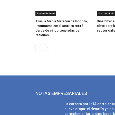
Sostenibilidad
Sostenibilida
Tras la Media Maratón de Bogotá,
Dinamizar e
Promoambiental Distrito retiró
clave para 
cerca de cinco toneladas de
sector caf
residuos
NOTAS EMPRESARIALES
La carrera por la IA entra en 
nueva etapa: el desafío ya no
es implementarla, sino hacerl