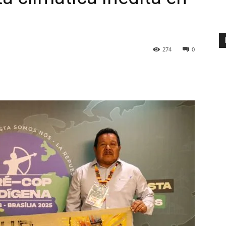
274
0