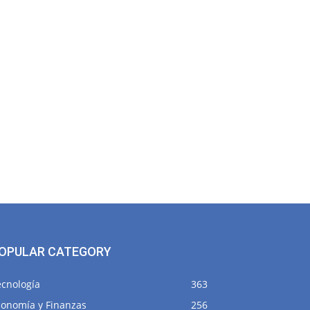
OPULAR CATEGORY
ecnología
363
conomía y Finanzas
256