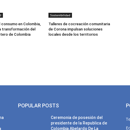
d
Sostenibilidad
l consumo en Colombia,
Talleres de cocreación comunitaria
la transformación del
de Corona impulsan soluciones
etero de Colombia
locales desde los territorios
POPULAR POSTS
P
una
Ceremonia de posesión del
T
presidente de la Republica de
E
a
Colombia Abelardo De La