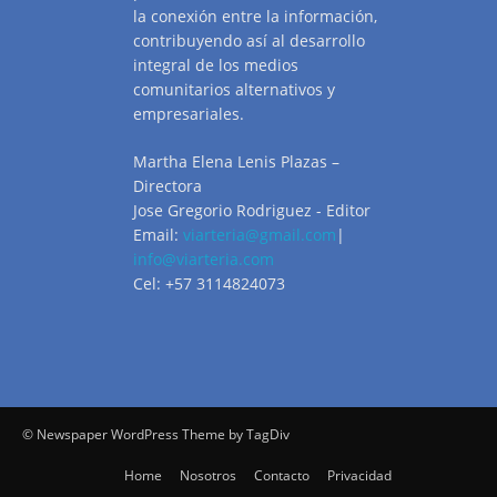
la conexión entre la información,
contribuyendo así al desarrollo
integral de los medios
comunitarios alternativos y
empresariales.
Martha Elena Lenis Plazas –
Directora
Jose Gregorio Rodriguez - Editor
Email:
viarteria@gmail.com
|
info@viarteria.com
Cel: +57 3114824073
© Newspaper WordPress Theme by TagDiv
Home
Nosotros
Contacto
Privacidad